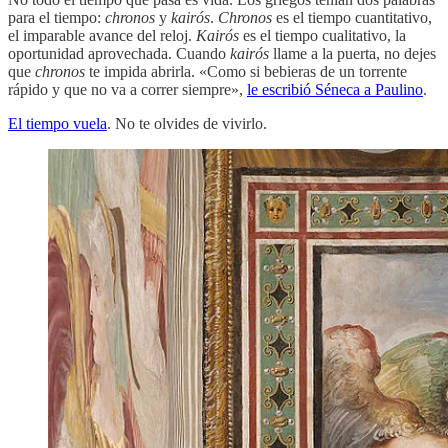
para el tiempo:
chronos
y
kairós
.
Chronos
es el tiempo cuantitativo,
el imparable avance del reloj.
Kairós
es el tiempo cualitativo, la
oportunidad aprovechada. Cuando
kairós
llame a la puerta, no dejes
que
chronos
te impida abrirla. «Como si bebieras de un torrente
rápido y que no va a correr siempre»,
le escribió Séneca a Paulino
.
El tiempo vuela
. No te olvides de vivirlo.