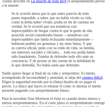
Tolstói describe en
La muerte de Iván Ilich
el arrepentimiento previo
a la muerte:
Se le ocurrió ahora que lo que antes parecía de todo
punto imposible, a saber, que no había vivido su vida
como la debía haber vivido, podía en fin de cuentas ser
verdad. Se le ocurrió que sus tentativas casi
imperceptibles de bregar contra lo que la gente de alta
posición social consideraba bueno —tentativas casi
imperceptibles que había rechazado inmediatamente—
hubieran podido ser genuinas y las otras falsas. Y que
su carrera oficial, junto con su estilo de vida, su familia,
sus intereses sociales y oficiales… todo eso podía haber
sido fraudulento. Trataba de defender todo ello ante su
conciencia. Y de pronto se dio cuenta de la debilidad de
lo que defendía. No había nada que defender.
Nadie quiere llegar al final de su vida y arrepentirse. El miedo,
acompañado de incomodidad y ansiedad, te aleja del
camino difícil
.
Eliges la seguridad movido por la (falsa) ilusión de no pagar el
precio. Lo único que haces es retrasar el coste: te ahorras el miedo
presente pagando con arrepentimiento futuro.
Para la novelista Toni Morrison el éxito es cuando tienes menos y
menos arrepentimientos. En el corto plazo el arrepentimiento emerge