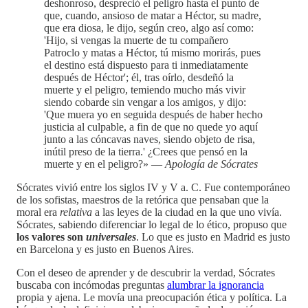
deshonroso, despreció el peligro hasta el punto de
que, cuando, ansioso de matar a Héctor, su madre,
que era diosa, le dijo, según creo, algo así como:
'Hijo, si vengas la muerte de tu compañero
Patroclo y matas a Héctor, tú mismo morirás, pues
el destino está dispuesto para ti inmediatamente
después de Héctor'; él, tras oírlo, desdeñó la
muerte y el peligro, temiendo mucho más vivir
siendo cobarde sin vengar a los amigos, y dijo:
'Que muera yo en seguida después de haber hecho
justicia al culpable, a fin de que no quede yo aquí
junto a las cóncavas naves, siendo objeto de risa,
inútil preso de la tierra.' ¿Crees que pensó en la
muerte y en el peligro?» —
Apología de Sócrates
Sócrates vivió entre los siglos IV y V a. C. Fue contemporáneo
de los sofistas, maestros de la retórica que pensaban que la
moral era
relativa
a las leyes de la ciudad en la que uno vivía.
Sócrates, sabiendo diferenciar lo legal de lo ético, propuso que
los valores son
universales
. Lo que es justo en Madrid es justo
en Barcelona y es justo en Buenos Aires.
Con el deseo de aprender y de descubrir la verdad, Sócrates
buscaba con incómodas preguntas
alumbrar la ignorancia
propia y ajena. Le movía una preocupación ética y política. La