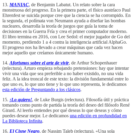
13.
MANIAC
, de Benjamin Labatut. Un relato sobre la cara
monstruosa del progreso. En la primera parte, el físico austríaco Paul
Ehrenfest se suicida porque cree que la ciencia se ha corrompido. En
la segunda, el polímata von Neumann ayuda a diseñar las bombas
nucleares, desarrolla la teoría de juegos que guía la toma de
decisiones en la Guerra Fría y crea el primer computador moderno.
El libro termina en 2016, con Lee Sedol: el mejor jugador de Go del
momento, perdiendo 1 a 4 contra la inteligencia artificial AlphaGo.
El progreso nos ha llevado a crear máquinas que cada vez hacen
mejor aquello que creíamos únicamente humano.
14.
Aforismos sobre el arte de vivir
, de Arthur Schopenhauer
(relectura). Arturo empieza rebajando pretensiones: hay que intentar
vivir una vida que sea preferible a no haber existido, no una vida
feliz. A la idea troncal de este texto: la división fundamental entre lo
que uno es, lo que uno tiene y lo que uno representa, le dedicamos
esta edición de Preguntando a los clásicos
.
15.
¡Lo quiero!
, de Luke Burgis (relectura). Filosofía útil y práctica
tomando como punto de partida la teoría del deseo del filósofo René
Girard. Al leerlo entiendes por qué deseas lo que deseas y cómo
puedes desear mejor. Le dedicamos
una edición en profundidad en
La Biblioteca Infinita
.
16.
El Cisne Negro
, de Nassim Taleb (relectura). «Una sola