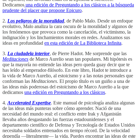
Dedicamos
una edición de Preguntando a los clásicos a la búsqueda
prudente del placer que propone Epicuro
.
2.
Los peligros de la moralidad
, de Pablo Malo. Desde un enfoque
evolutivo, Malo analiza la cara oscura de la moralidad y algunos de
los fenómenos que provoca como la cancelación, el victimismo, la
indignación y los linchamientos morales en redes. Analizamos sus
ideas en profundidad
en esta edición de La Biblioteca Infinita
.
3.
La ciudadela interior
, de Pierre Hadot. Me sorprende que las
Meditaciones
de Marco Aurelio sean tan populares. Mi hipótesis es
que la mayoría no entiende las ideas pero queda guay decir que te
has leído al emperador-filósofo. En este libro, Hadot te introduce a
la vida de Marco Aurelio, al estoicismo y a las notas personales que
conforman las
Meditaciones
. El propio título es un guiño a una de
las ideas más poderosas del estoicismo de Marco Aurelio a la que
dedicamos
una edición en Preguntando a los clásicos
.
4.
Accelerated Expertise
. Este manual de psicología analiza algunas
de las ideas más punteras sobre cómo aprender. Nació de una
necesidad del mundo real: el conflicto entre Irak y Afganistán
llevaba años desgastando las fuerzas estadounidenses y el
departamento científico de Defensa y Tecnología de Estados Unidos
necesitaba soldados entrenados en tiempo récord. De la velocidad
dependía —literalmente— la vida. Puedes encontrar las ideas de este