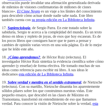
observación puede invalidar una afirmación generalizada derivada
de milenios de visiones confirmatorias de millones de cisnes
blancos».
El Cisne Negro
es un viaje a los límites del conocimiento
para descubrir cómo actuar donde nadie sabe nada. Este libro
también cuenta con
su propia edición en La Biblioteca Infinita
.
17.
Sapienciología
, de Sergio Parra. En este tratado sobre la
sabiduría, Sergio te acerca a la complejidad del mundo. Es un texto
denso en ideas y repleto de joyas, de esos que hoy escasean. Es de
los pocos libros que consiguen hacer que te pares a pensar y
cambies de opinión varias veces en una sola página. Es de lo mejor
que he leído este año.
18.
¿Cómo aprendemos?
, de Héctor Ruiz (relectura). El
investigador Héctor Ruiz sintetiza la evidencia científica sobre cómo
aprender (y enseñar) de forma efectiva. He tomado muchas de sus
ideas como referencia para escribir mi libro. A sus ideas le
dedicamos
esta edición de La Biblioteca Infinita
.
19.
Sobre verdad y mentira en el sentido extramoral
, de Nietzsche
(relectura). Con su martillo, Nietzsche dinamita los aparentemente
sólidos pilares sobre los que construimos nuestras vidas. Este
pequeño ensayo, que descubrí en las clases de Máximo en
Tramontana, transformó mi entendimiento de eso que llamamos
verdad. Para conocer la visión de Nietzsche sobre la verdad,
esta