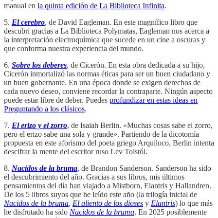
manual en
la quinta edición de La Biblioteca Infinita
.
5.
El cerebro
, de David Eagleman. En este magnífico libro que
descubrí gracias a La Biblioteca Polymatas, Eagleman nos acerca a
la interpretación electroquímica que sucede en un cine a oscuras y
que conforma nuestra experiencia del mundo.
6.
Sobre los deberes
, de Cicerón. En esta obra dedicada a su hijo,
Cicerón inmortalizó las normas éticas para ser un buen ciudadano y
un buen gobernante. En una época donde se exigen derechos de
cada nuevo deseo, conviene recordar la contraparte. Ningún aspecto
puede estar libre de deber. Puedes
profundizar en estas ideas en
Preguntando a los clásicos
.
7.
El erizo y el zorro
, de Isaiah Berlin. «Muchas cosas sabe el zorro,
pero el erizo sabe una sola y grande». Partiendo de la dicotomía
propuesta en este aforismo del poeta griego Arquíloco, Berlin intenta
descifrar la mente del escritor ruso Lev Tolstói.
8.
Nacidos de la bruma
, de Brandon Sanderson. Sanderson ha sido
el descubrimiento del año. Gracias a sus libros, mis últimos
pensamientos del día han viajado a Mistborn, Elantris y Hallandren.
De los 5 libros suyos que he leído este año (la trilogía inicial de
Nacidos de la bruma
,
El aliento de los dioses
y
Elantris
) lo que más
he disfrutado ha sido
Nacidos de la bruma
. En 2025 posiblemente