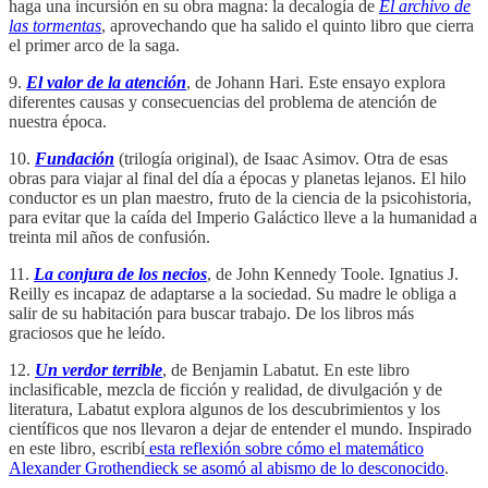
haga una incursión en su obra magna: la decalogía de
El archivo de
las tormentas
, aprovechando que ha salido el quinto libro que cierra
el primer arco de la saga.
9.
El valor de la atención
, de Johann Hari. Este ensayo explora
diferentes causas y consecuencias del problema de atención de
nuestra época.
10.
Fundación
(trilogía original), de Isaac Asimov. Otra de esas
obras para viajar al final del día a épocas y planetas lejanos. El hilo
conductor es un plan maestro, fruto de la ciencia de la psicohistoria,
para evitar que la caída del Imperio Galáctico lleve a la humanidad a
treinta mil años de confusión.
11.
La conjura de los necios
, de John Kennedy Toole. Ignatius J.
Reilly es incapaz de adaptarse a la sociedad. Su madre le obliga a
salir de su habitación para buscar trabajo. De los libros más
graciosos que he leído.
12.
Un verdor terrible
, de Benjamin Labatut. En este libro
inclasificable, mezcla de ficción y realidad, de divulgación y de
literatura, Labatut explora algunos de los descubrimientos y los
científicos que nos llevaron a dejar de entender el mundo. Inspirado
en este libro, escribí
esta reflexión sobre cómo el matemático
Alexander Grothendieck se asomó al abismo de lo desconocido
.