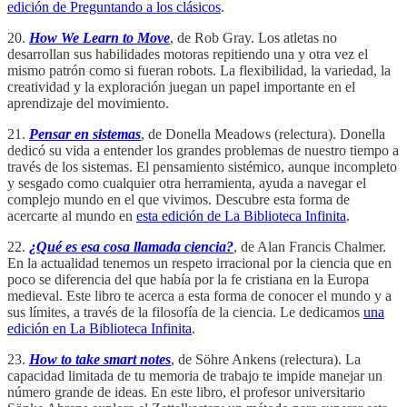
edición de Preguntando a los clásicos
.
20.
How We Learn to Move
, de Rob Gray. Los atletas no
desarrollan sus habilidades motoras repitiendo una y otra vez el
mismo patrón como si fueran robots. La flexibilidad, la variedad, la
creatividad y la exploración juegan un papel importante en el
aprendizaje del movimiento.
21.
Pensar en sistemas
, de Donella Meadows (relectura). Donella
dedicó su vida a entender los grandes problemas de nuestro tiempo a
través de los sistemas. El pensamiento sistémico, aunque incompleto
y sesgado como cualquier otra herramienta, ayuda a navegar el
complejo mundo en el que vivimos. Descubre esta forma de
acercarte al mundo en
esta edición de La Biblioteca Infinita
.
22.
¿Qué es esa cosa llamada ciencia?
, de Alan Francis Chalmer.
En la actualidad tenemos un respeto irracional por la ciencia que en
poco se diferencia del que había por la fe cristiana en la Europa
medieval. Este libro te acerca a esta forma de conocer el mundo y a
sus límites, a través de la filosofía de la ciencia. Le dedicamos
una
edición en La Biblioteca Infinita
.
23.
How to take smart notes
, de Söhre Ankens (relectura). La
capacidad limitada de tu memoria de trabajo te impide manejar un
número grande de ideas. En este libro, el profesor universitario