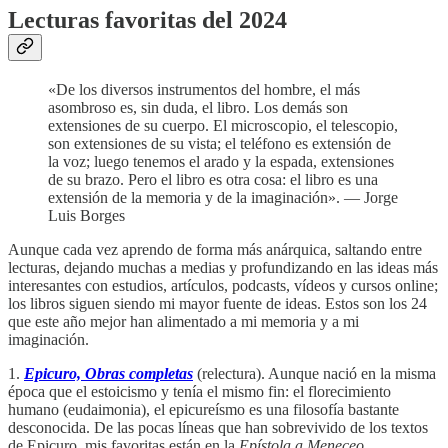
Lecturas favoritas del 2024
«De los diversos instrumentos del hombre, el más
asombroso es, sin duda, el libro. Los demás son
extensiones de su cuerpo. El microscopio, el telescopio,
son extensiones de su vista; el teléfono es extensión de
la voz; luego tenemos el arado y la espada, extensiones
de su brazo. Pero el libro es otra cosa: el libro es una
extensión de la memoria y de la imaginación». — Jorge
Luis Borges
Aunque cada vez aprendo de forma más anárquica, saltando entre
lecturas, dejando muchas a medias y profundizando en las ideas más
interesantes con estudios, artículos, podcasts, vídeos y cursos online;
los libros siguen siendo mi mayor fuente de ideas. Estos son los 24
que este año mejor han alimentado a mi memoria y a mi
imaginación.
1.
Epicuro, Obras completas
(relectura). Aunque nació en la misma
época que el estoicismo y tenía el mismo fin: el florecimiento
humano (eudaimonia), el epicureísmo es una filosofía bastante
desconocida. De las pocas líneas que han sobrevivido de los textos
de Epicuro, mis favoritas están en la
Epístola a Meneceo
.