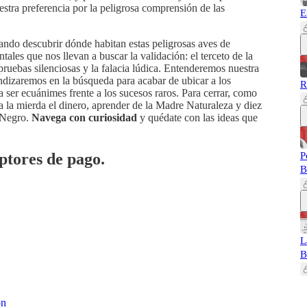
nuestra preferencia por la peligrosa comprensión de las
E
ando descubrir dónde habitan estas peligrosas aves de
es que nos llevan a buscar la validación: el terceto de la
 pruebas silenciosas y la falacia lúdica. Entenderemos nuestra
ndizaremos en la búsqueda para acabar de ubicar a los
R
ser ecuánimes frente a los sucesos raros. Para cerrar, como
a la mierda el dinero, aprender de la Madre Naturaleza y diez
e Negro.
Navega con curiosidad
y quédate con las ideas que
ptores de pago.
P
B
L
B
ón