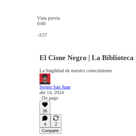
Vista previa
0:00
Hora actual: 0:00 / Tiempo total: -3:57
-3:57
El Cisne Negro | La Biblioteca 
La fragilidad de nuestro conocimiento
Sergio San Juan
abr 14, 2024
∙ De pago
26
4
2
Compartir