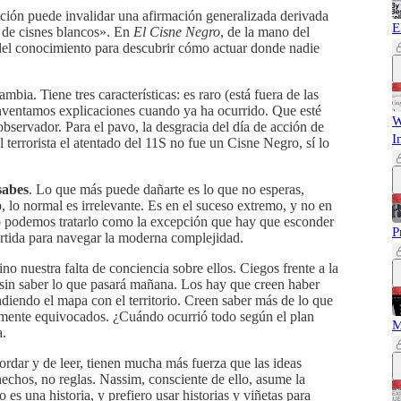
ción puede invalidar una afirmación generalizada derivada
E
s de cisnes blancos». En
El Cisne Negro
, de la mano del
s del conocimiento para descubrir cómo actuar donde nadie
bia. Tiene tres características: es raro (está fuera de las
inventamos explicaciones cuando ya ha ocurrido. Que esté
W
observador. Para el pavo, la desgracia del día de acción de
I
l terrorista el atentado del 11S no fue un Cisne Negro, sí lo
sabes
. Lo que más puede dañarte es lo que no esperas,
 lo normal es irrelevante. Es en el suceso extremo, y no en
 No podemos tratarlo como la excepción que hay que esconder
P
artida para navegar la moderna complejidad.
no nuestra falta de conciencia sobre ellos. Ciegos frente a la
 sin saber lo que pasará mañana. Los hay que creen haber
diendo el mapa con el territorio. Creen saber más de lo que
mente equivocados. ¿Cuándo ocurrió todo según el plan
M
a.
cordar y de leer, tienen mucha más fuerza que las ideas
hechos, no reglas. Nassim, consciente de ello, asume la
o es una historia, y prefiero usar historias y viñetas para