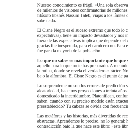
Nuestro conocimiento es frágil. «Una sola observa
de milenios de visiones confirmatorias de millone
filósofo libanés Nassim Taleb, viajas a los límite
sabe nada.
El Cisne Negro es el suceso extremo que todo lo cam
expectativas), tiene un impacto devastador y nos 
fuera de las expectativas implica que depende del 
gracias fue inesperada, para el carnicero no. Para e
fue para la mayoría de la población.
Lo que no sabes es más importante que lo que 
aquello para lo que no te has preparado. A menudo,
la rutina, donde se revela el verdadero carácter.
bajo la alfombra. El Cisne Negro es el punto de p
Lo sorprendente no son los errores de predicción si
aleatoriedad, hacemos proyecciones a treinta años
domesticado la incertidumbre. Platonifican, confun
saben, cuando con su preciso modelo están exacta
preestablecido? Tu cabeza se olvida con frecuenci
Las metáforas y las historias, más divertidas de re
abstractas. Aprendemos lo preciso, no lo general; 
contradicción bajo la que nace este libro: «este libr