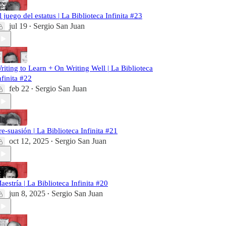
l juego del estatus | La Biblioteca Infinita #23
jul 19
Sergio San Juan
•
riting to Learn + On Writing Well | La Biblioteca
nfinita #22
feb 22
Sergio San Juan
•
re-suasión | La Biblioteca Infinita #21
oct 12, 2025
Sergio San Juan
•
aestría | La Biblioteca Infinita #20
jun 8, 2025
Sergio San Juan
•