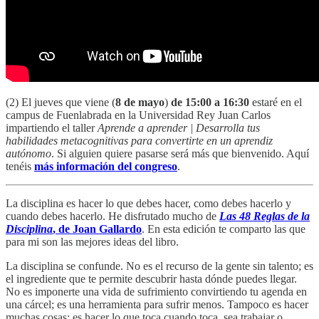
(2) El jueves que viene (
8 de mayo
)
de 15:00 a 16:30
estaré en el
campus de Fuenlabrada en la Universidad Rey Juan Carlos
impartiendo el taller
Aprende a aprender | Desarrolla tus
habilidades metacognitivas para convertirte en un aprendiz
autónomo
. Si alguien quiere pasarse será más que bienvenido. Aquí
tenéis
más información del congreso
.
La disciplina es hacer lo que debes hacer, como debes hacerlo y
cuando debes hacerlo. He disfrutado mucho de
Las 48 Reglas de la
Disciplina
, de Joan Gallardo
. En esta edición te comparto las que
para mi son las mejores ideas del libro.
La disciplina se confunde. No es el recurso de la gente sin talento; es
el ingrediente que te permite descubrir hasta dónde puedes llegar.
No es imponerte una vida de sufrimiento convirtiendo tu agenda en
una cárcel; es una herramienta para sufrir menos. Tampoco es hacer
muchas cosas; es hacer lo que toca cuando toca, sea trabajar o