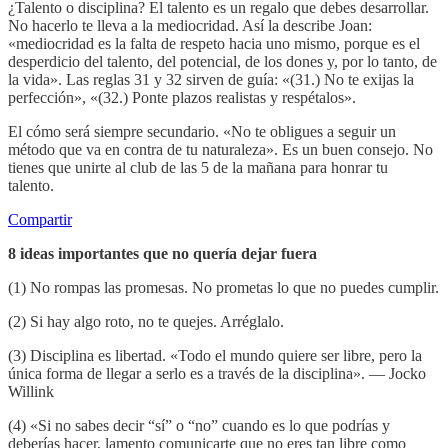
¿Talento o disciplina? El talento es un regalo que debes desarrollar.
No hacerlo te lleva a la mediocridad. Así la describe Joan:
«mediocridad es la falta de respeto hacia uno mismo, porque es el
desperdicio del talento, del potencial, de los dones y, por lo tanto, de
la vida». Las reglas 31 y 32 sirven de guía: «(31.) No te exijas la
perfección», «(32.) Ponte plazos realistas y respétalos».
El cómo será siempre secundario. «No te obligues a seguir un
método que va en contra de tu naturaleza». Es un buen consejo. No
tienes que unirte al club de las 5 de la mañana para honrar tu
talento.
Compartir
8 ideas importantes que no quería dejar fuera
(1) No rompas las promesas. No prometas lo que no puedes cumplir.
(2) Si hay algo roto, no te quejes. Arréglalo.
(3) Disciplina es libertad. «Todo el mundo quiere ser libre, pero la
única forma de llegar a serlo es a través de la disciplina». — Jocko
Willink
(4) «Si no sabes decir “sí” o “no” cuando es lo que podrías y
deberías hacer, lamento comunicarte que no eres tan libre como