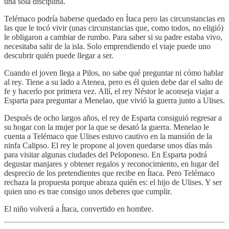
una sola disciplina.
Telémaco podría haberse quedado en Ítaca pero las circunstancias en
las que le tocó vivir (unas circunstancias que, como todos, no eligió)
le obligaron a cambiar de rumbo. Para saber si su padre estaba vivo,
necesitaba salir de la isla. Solo emprendiendo el viaje puede uno
descubrir quién puede llegar a ser.
Cuando el joven llega a Pilos, no sabe qué preguntar ni cómo hablar
al rey. Tiene a su lado a Atenea, pero es él quien debe dar el salto de
fe y hacerlo por primera vez. Allí, el rey Néstor le aconseja viajar a
Esparta para preguntar a Menelao, que vivió la guerra junto a Ulises.
Después de ocho largos años, el rey de Esparta consiguió regresar a
su hogar con la mujer por la que se desató la guerra. Menelao le
cuenta a Telémaco que Ulises estuvo cautivo en la mansión de la
ninfa Calipso. El rey le propone al joven quedarse unos días más
para visitar algunas ciudades del Peloponeso. En Esparta podrá
degustar manjares y obtener regalos y reconocimiento, en lugar del
desprecio de los pretendientes que recibe en Ítaca. Pero Telémaco
rechaza la propuesta porque abraza quién es: el hijo de Ulises. Y ser
quien uno es trae consigo unos deberes que cumplir.
El niño volverá a Ítaca, convertido en hombre.