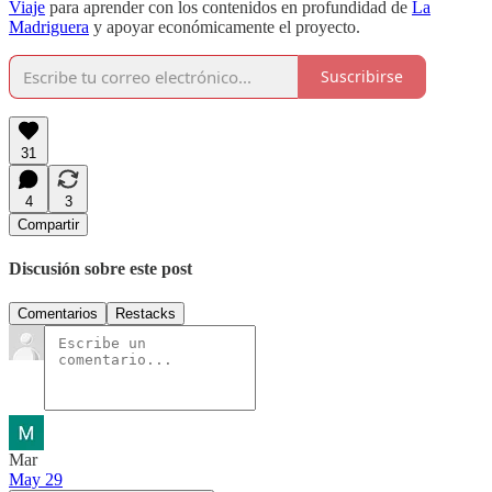
Viaje
para aprender con los contenidos en profundidad de
La
Madriguera
y apoyar económicamente el proyecto.
Suscribirse
31
4
3
Compartir
Discusión sobre este post
Comentarios
Restacks
Mar
May 29