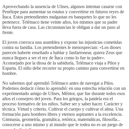
Aprovechando la ausencia de Ulises, algunos intentan casarse con
Penélope para aumentar su estatus y convertirse en futuros reyes de
Ítaca. Estos pretendientes malgastan en banquetes lo que no les
pertenece. Telémaco tiene veinte años, los mismos que su padre
lleva fuera de casa. Las circunstancias le obligan a dar un paso al
frente.
El joven convoca una asamblea y expone las injusticias cometidas
contra su familia. Los pretendientes le menosprecian: «Los dioses
parecen haberte enseñado a hablar y fanfarronear, quiera Zeus que
nunca llegues a ser el rey de Ítaca como lo fue tu padre».
Aconsejado por la diosa de la sabiduría, Telémaco viaja a Pilos y
Esparta. El niño debe recorrer su propio camino para convertirse en
hombre.
No sabemos qué aprendió Telémaco antes de navegar a Pilos.
Podemos deducir cómo lo aprendió: en una estrecha relación con un
experimentado amigo de Ulises, Méntor, que fue durante todos esos
años el consejero del joven. Para los griegos, la paideía era el
proceso formativo de los niños. Saber ser y saber hacer. Carácter y
técnica. Virtud y criterio. Cultivar el cuerpo y cultivar el alma. Una
formación para hombres libres y eternos aspirantes a la excelencia.
Gimnasia, geometría, gramática, retórica, matemáticas, filosofía...
conocerse a uno mismo y al mundo que le rodea no es un juego de