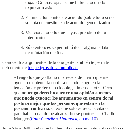
diga: «Gracias, ojalá se me hubiera ocurrido
expresarlo así».
Enumera los puntos de acuerdo (sobre todo si no
se trata de cuestiones de acuerdo generalizado).
Menciona todo lo que hayas aprendido de tu
interlocutor.
Sólo entonces se permitirá decir alguna palabra
de refutación o crítica.
Conocer los argumentos de la otra parte también te permite
defenderte de
los peligros de la moralidad
.
«Tengo lo que yo llamo una receta de hierro que me
ayuda a mantener la cordura cuando caigo en la
tentación de preferir una ideología intensa a otra. Creo
que
no tengo derecho a tener una opinión a menos
que pueda exponer los argumentos en contra de mi
postura mejor que las personas que están en la
posición contraria
. Creo que sólo estoy capacitado
para hablar cuando he alcanzado ese punto». — Charlie
Munger (
Poor Charlie’s Almanack
, charla 10
)
John Stuart Mill creía que la libertad de pensamiento y discusión es