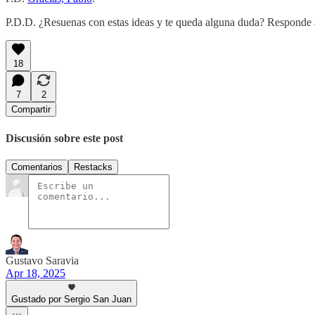
P.D.D. ¿Resuenas con estas ideas y te queda alguna duda? Responde a
18
7
2
Compartir
Discusión sobre este post
Comentarios
Restacks
Gustavo Saravia
Apr 18, 2025
Gustado por Sergio San Juan