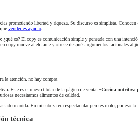
vacías prometiendo libertad y riqueza. Su discurso es simplista. Conoce
orque
vender es ayudar
.
o: ¿qué es? El copy es comunicación simple y pensada con una intención 
buen copy mueve al elefante y ofrece después argumentos racionales al ji
tura la atención, no hay compra.
ivo. Este es el nuevo titular de la página de venta: «
Cocina nutritiva 
curiosas necesitamos alimentos de calidad.
demasiado manida. En mi cabeza era espectacular pero es malo; por eso l
ción técnica