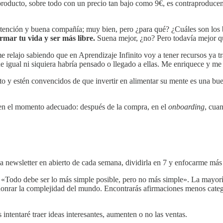
producto, sobre todo con un precio tan bajo como 9€, es contraproducen
n atención y buena compañía; muy bien, pero ¿para qué? ¿Cuáles son los
rmar tu vida y ser más libre.
Suena mejor, ¿no? Pero todavía mejor que
 relajo sabiendo que en Aprendizaje Infinito voy a tener recursos ya t
que igual ni siquiera habría pensado o llegado a ellas. Me enriquece y 
o y estén convencidos de que invertir en alimentar su mente es una buen
la en el momento adecuado: después de la compra, en el
onboarding
, cuan
 newsletter en abierto de cada semana, dividirla en 7 y enfocarme más
ce: «Todo debe ser lo más simple posible, pero no más simple». La mayor
 honrar la complejidad del mundo. Encontrarás afirmaciones menos categ
 intentaré traer ideas interesantes, aumenten o no las ventas.