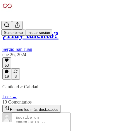
¿Hay talento?
Suscribirse
Iniciar sesión
Sergio San Juan
ene 26, 2024
60
19
8
Cantidad > Calidad
Leer →
19 Comentarios
Primero los más destacados