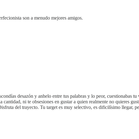
perfecionista son a menudo mejores amigos.
 escondías desazón y anhelo entre tus palabras y lo peor, cuestionabas t
la cantidad, ni te obsesiones en gustar a quien realmente no quieres gu
sfruta del trayecto. Tu target es muy selectivo, es dificilísimo llegar, p