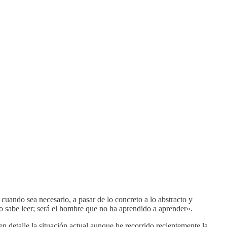
 cuando sea necesario, a pasar de lo concreto a lo abstracto y
o sabe leer; será el hombre que no ha aprendido a aprender».
n detalle la situación actual aunque he recorrido recientemente la