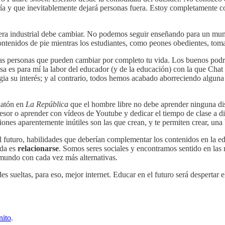
ía y que inevitablemente dejará personas fuera. Estoy completamente c
a era industrial debe cambiar. No podemos seguir enseñando para un mun
 contenidos de pie mientras los estudiantes, como peones obedientes, to
ocas personas que pueden cambiar por completo tu vida. Los buenos podr
Esa es para mí la labor del educador (y de la educación) con la que Cha
a su interés; y al contrario, todos hemos acabado aborreciendo alguna 
latón en
La República
que el hombre libre no debe aprender ninguna disc
sor o aprender con vídeos de Youtube y dedicar el tiempo de clase a dia
ones aparentemente inútiles son las que crean, y te permiten crear, una
el futuro, habilidades que deberían complementar los contenidos en la 
nda es
relacionarse
. Somos seres sociales y encontramos sentido en las 
 mundo con cada vez más alternativas.
es sueltas, para eso, mejor internet. Educar en el futuro será despertar e
nito
.