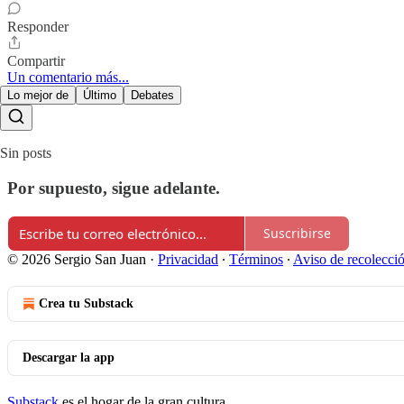
Responder
Compartir
Un comentario más...
Lo mejor de
Último
Debates
Sin posts
Por supuesto, sigue adelante.
Suscribirse
© 2026 Sergio San Juan
·
Privacidad
∙
Términos
∙
Aviso de recolecci
Crea tu Substack
Descargar la app
Substack
es el hogar de la gran cultura