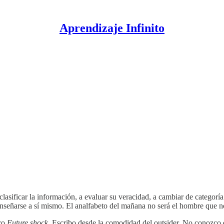
Aprendizaje Infinito
lasificar la información, a evaluar su veracidad, a cambiar de categoría
enseñarse a sí mismo. El analfabeto del mañana no será el hombre que n
bro
Future shock
. Escribo desde la comodidad del outsider. No conozco e