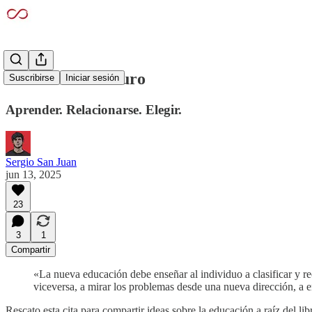
Educar en el futuro
Suscribirse
Iniciar sesión
Aprender. Relacionarse. Elegir.
Sergio San Juan
jun 13, 2025
23
3
1
Compartir
«La nueva educación debe enseñar al individuo a clasificar y rec
viceversa, a mirar los problemas desde una nueva dirección, a 
Rescato esta cita para compartir ideas sobre la educación a raíz del li