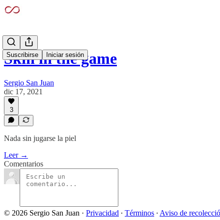
Skin in the game
Suscribirse
Iniciar sesión
Sergio San Juan
dic 17, 2021
3
Nada sin jugarse la piel
Leer →
Comentarios
© 2026 Sergio San Juan
·
Privacidad
∙
Términos
∙
Aviso de recolecci