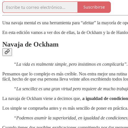
Suscribirse
Una navaja mental es una herramienta para “afeitar” la mayoría de opc
En esta edición vamos a ver dos de ellas, la de Ockham y la de Hanl
Navaja de Ockham
“La vida es realmente simple, pero insistimos en complicarla”
Pensamos que lo complejo es más creíble. Nos entra mejor una rutina d
fácil, hecho de que esa persona lleva veinte años escribiendo todos lo
“La sencillez es una gran virtud pero requiere de mucho traba
La navaja de Ockham viene a decirnos que,
a igualdad de condicion
Los simple se comprueba antes y es más sencillo de poner en práctic
“Podemos asumir la superioridad, en igualdad de condiciones,
Cuando tienes dos posibles explicaciones compitiendo por dar respuesta