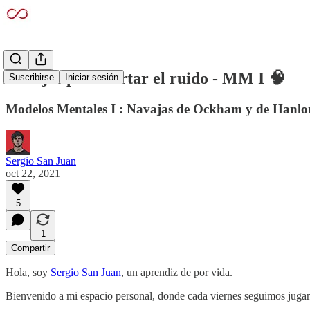
Navajas para cortar el ruido - MM I 🧠
Suscribirse
Iniciar sesión
Modelos Mentales I : Navajas de Ockham y de Hanlo
Sergio San Juan
oct 22, 2021
5
1
Compartir
Hola, soy
Sergio San Juan
, un aprendiz de por vida.
Bienvenido a mi espacio personal, donde cada viernes seguimos jugand