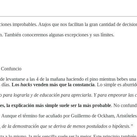
iones improbables. Atajos que nos facilitan la gran cantidad de decisio
on. También conoceremos algunas excepciones y sus límites.
.
Confuncio
e levantarse a las 4 de la mañana haciendo el pino mientras bebes una i
s días.
Los
hacks
venden más que la constancia
. Lo simple es aburrid
jo para lograrla y de educación para apreciarla. Y para empeorar las 
es, la explicación más simple suele ser la más probable
. No confundi
a. Aunque el término fue acuñado por Guillermo de Ockham, Aristóteles 
 de la demostración que se deriva de menos postulados o hipótesis.”
 a lo mismo, la más sencilla suele ser la mejor. Este principio también 