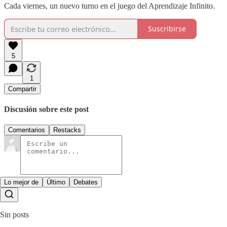
Cada viernes, un nuevo turno en el juego del Aprendizaje Infinito.
Suscribirse
5
1
Compartir
Discusión sobre este post
Comentarios
Restacks
Lo mejor de
Último
Debates
Sin posts