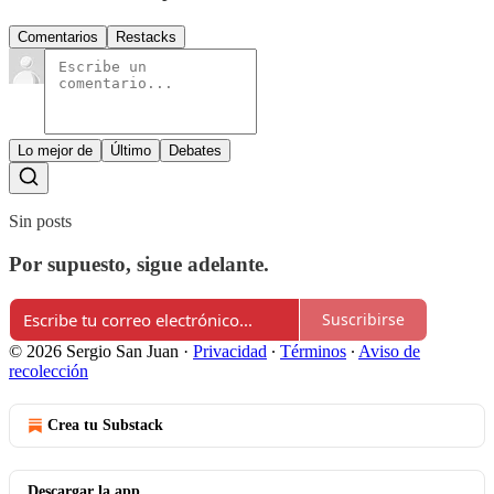
Comentarios
Restacks
Lo mejor de
Último
Debates
Sin posts
Por supuesto, sigue adelante.
Suscribirse
© 2026 Sergio San Juan
·
Privacidad
∙
Términos
∙
Aviso de
recolección
Crea tu Substack
Descargar la app