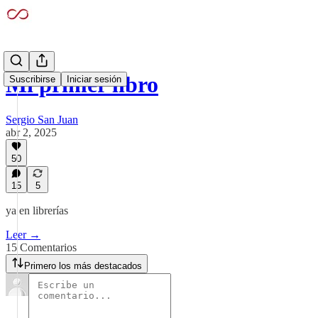
Mi primer libro
Suscribirse
Iniciar sesión
Sergio San Juan
abr 2, 2025
50
15
5
ya en librerías
Leer →
15 Comentarios
Primero los más destacados