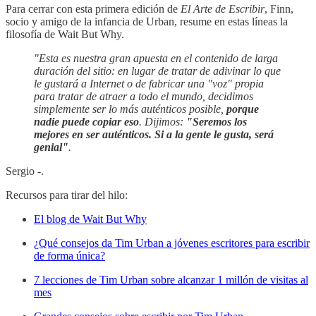
Para cerrar con esta primera edición de
El Arte de Escribir
, Finn,
socio y amigo de la infancia de Urban, resume en estas líneas la
filosofía de Wait But Why.
"Esta es nuestra gran apuesta en el contenido de larga
duración del sitio: en lugar de tratar de adivinar lo que
le gustará a Internet o de fabricar una "voz" propia
para tratar de atraer a todo el mundo, decidimos
simplemente ser lo más auténticos posible,
porque
nadie puede copiar eso
. Dijimos:
"Seremos los
mejores en ser auténticos. Si a la gente le gusta, será
genial"
.
Sergio -.
Recursos para tirar del hilo:
El blog de Wait But Why
¿Qué consejos da Tim Urban a jóvenes escritores para escribir
de forma única?
7 lecciones de Tim Urban sobre alcanzar 1 millón de visitas al
mes