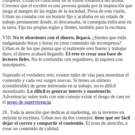
completo, Urban es consciente de la visión romántica del artista.
Creemos que el escritor es una persona guiada por la inspiración que
juega al margen de las reglas de la sociedad. Presa de esta visión,
Urban no contaba con un horario fijo y acababa en un estado de
trabajo permanente donde, ni descansaba, ni conseguía enfocarse en
la tarea. Fija tus propias reglas y límites, también para la escritura.
VIII.
No te obsesiones con el dinero, llegará.
¿Sientes que estás
malgastando horas y horas en crear contenido sin recompensa?
Urban es de los que piensa que si realmente eres bueno y trabajas
duro, el dinero acabará llegando.
El reto es crear una base de
lectores fieles
. No lo confundas con seguidores, ni siquiera con
suscriptores.
Superado el verdadero reto, existen miles de vías para monetizar el
contenido y cada vez surgen nuevas. Si tienes un número
(considerable) de gente interesada en tu trabajo, no es difícil
monetizarlo.
Lo difícil es generar interés y mantenerlo
.
Advertencia: sobre todo con este consejo existe el riesgo de caer en
el
sesgo de supervivencia
.
IX. Toda la atención que dedicas al marketing, no la inviertes en
mejorar tu escritura. Urban nos da dos consejos:
tiene que ser fácil
dejar el correo y compartir el contenido
. El resto de atención, a
crear un contenido de calidad.