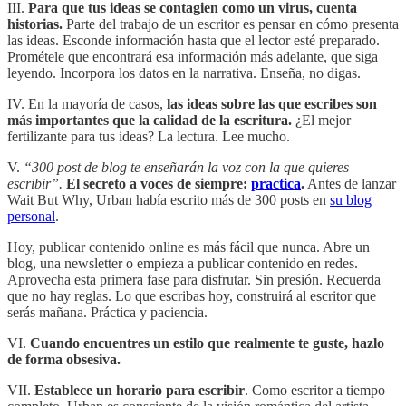
III.
Para que tus ideas se contagien como un virus, cuenta
historias.
Parte del trabajo de un escritor es pensar en cómo presenta
las ideas. Esconde información hasta que el lector esté preparado.
Prométele que encontrará esa información más adelante, que siga
leyendo. Incorpora los datos en la narrativa. Enseña, no digas.
IV. En la mayoría de casos,
las ideas sobre las que escribes son
más importantes que la calidad de la escritura.
¿El mejor
fertilizante para tus ideas? La lectura. Lee mucho.
V.
“300 post de blog te enseñarán la voz con la que quieres
escribir”.
El secreto a voces de siempre:
practica
.
Antes de lanzar
Wait But Why, Urban había escrito más de 300 posts en
su blog
personal
.
Hoy, publicar contenido online es más fácil que nunca. Abre un
blog, una newsletter o empieza a publicar contenido en redes.
Aprovecha esta primera fase para disfrutar. Sin presión. Recuerda
que no hay reglas. Lo que escribas hoy, construirá al escritor que
serás mañana. Práctica y paciencia.
VI.
Cuando encuentres un estilo que realmente te guste, hazlo
de forma obsesiva.
VII.
Establece un horario para escribir
. Como escritor a tiempo