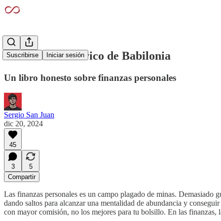
El hombre más rico de Babilonia
Suscribirse
Iniciar sesión
Un libro honesto sobre finanzas personales
Sergio San Juan
dic 20, 2024
45
3
5
Compartir
Las finanzas personales es un campo plagado de minas. Demasiado gurú 
dando saltos para alcanzar una mentalidad de abundancia y conseguir el
con mayor comisión, no los mejores para tu bolsillo. En las finanzas, l