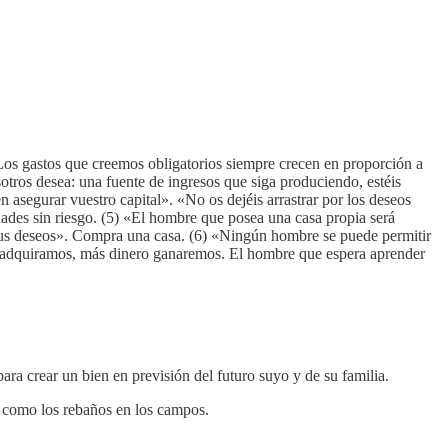
 «Los gastos que creemos obligatorios siempre crecen en proporción a
sotros desea: una fuente de ingresos que siga produciendo, estéis
n asegurar vuestro capital». «No os dejéis arrastrar por los deseos
dades sin riesgo. (5) «El hombre que posea una casa propia será
r sus deseos». Compra una casa. (6) «Ningún hombre se puede permitir
ntos adquiramos, más dinero ganaremos. El hombre que espera aprender
ra crear un bien en previsión del futuro suyo y de su familia.
so como los rebaños en los campos.