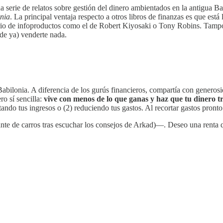
serie de relatos sobre gestión del dinero ambientados en la antigua Ba
nia
. La principal ventaja respecto a otros libros de finanzas es que está 
rio de infoproductos como el de Robert Kiyosaki o Tony Robins. Tamp
ede ya) venderte nada.
ilonia. A diferencia de los gurús financieros, compartía con generosida
o sí sencilla:
vive con menos de lo que ganas y haz que tu dinero tr
ando tus ingresos o (2) reduciendo tus gastos. Al recortar gastos pronto t
ante de carros tras escuchar los consejos de Arkad)—. Deseo una renta 