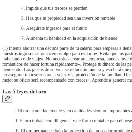
Impide que tus tesoros se pierdan
Haz que tu propiedad sea una inversión rentable
Asegúrate ingresos para el futuro
Aumenta tu habilidad en la adquisición de bienes
(1) Intenta ahorrar una décima parte de tu salario para empezar a lle
nuestros ingresos si no hacemos algo para evitarlo». Evita que tus gas
trabajando o de viaje». No necesitas crear una empresa, puedes invertir
románticos de hacer fortuna rápidamente». Protege tu dinero de las pé
bendecido. Los gastos de su vida se reducirán mucho y eso hará que p
no asegurar un tesoro para la vejez y la protección de la familia». D
mejor su oficio será recompensado con creces». Aprende a generar m
Las 5 leyes del oro
I. El oro acude fácilmente y en cantidades siempre importantes 
II. El oro trabaja con diligencia y de forma rentable para el p
III. El oro permanece bajo la protección del poseedor prudente 