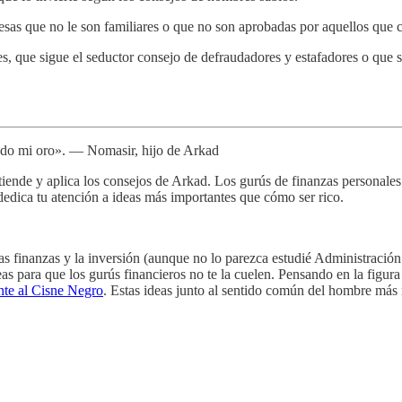
esas que no le son familiares o que no son aprobadas por aquellos que co
, que sigue el seductor consejo de defraudadores y estafadores o que se
todo mi oro». — Nomasir, hijo de Arkad
tiende y aplica los consejos de Arkad. Los gurús de finanzas personale
 y dedica tu atención a ideas más importantes que cómo ser rico.
n las finanzas y la inversión (aunque no lo parezca estudié Administr
s para que los gurús financieros no te la cuelen. Pensando en la figura 
ente al Cisne Negro
. Estas ideas junto al sentido común del hombre más