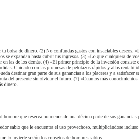
nar tu bolsa de dinero. (2) No confundas gastos con insaciables deseos.
tos se expandan hasta cubrir tus ingresos. (3) «Lo que cualquiera de vo
 en las de los demás. (4) «El primer principio de la inversión consiste e
rdidas. Cuidado con las promesas de pelotazos rápidos y altas rentabili
ueda destinar gran parte de sus ganancias a los placeres y a satisface
isfruta del presente sin olvidar el futuro. (7) «Cuantos más conocimie
ás dinero.
al hombre que reserva no menos de una décima parte de sus ganancias pa
oseedor sabio que le encuentra el uso provechoso, multiplicándose inclu
que lo invierte según los consejos de hombres sabios.