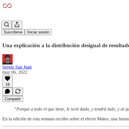
El efecto Mateo
Suscribirse
Iniciar sesión
Una explicación a la distribución desigual de resultad
Sergio San Juan
may 06, 2022
19
Compartir
“Porque a todo el que tiene, le será dado, y tendrá más; y al qu
En la edición de esta semana escribo sobre el efecto Mateo, una buena