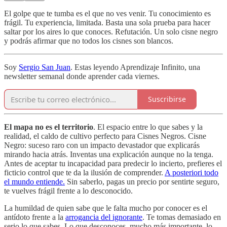
El golpe que te tumba es el que no ves venir. Tu conocimiento es
frágil. Tu experiencia, limitada. Basta una sola prueba para hacer
saltar por los aires lo que conoces. Refutación. Un solo cisne negro
y podrás afirmar que no todos los cisnes son blancos.
Soy
Sergio San Juan
. Estas leyendo Aprendizaje Infinito, una
newsletter semanal donde aprender cada viernes.
Suscribirse
El mapa no es el territorio
. El espacio entre lo que sabes y la
realidad, el caldo de cultivo perfecto para Cisnes Negros. Cisne
Negro: suceso raro con un impacto devastador que explicarás
mirando hacia atrás. Inventas una explicación aunque no la tenga.
Antes de aceptar tu incapacidad para predecir lo incierto, prefieres el
ficticio control que te da la ilusión de comprender.
A posteriori todo
el mundo entiende.
Sin saberlo, pagas un precio por sentirte seguro,
te vuelves frágil frente a lo desconocido.
La humildad de quien sabe que le falta mucho por conocer es el
antídoto frente a la
arrogancia del ignorante
. Te tomas demasiado en
serio lo que sabes. Lo que desconoces, mucho más importante, lo