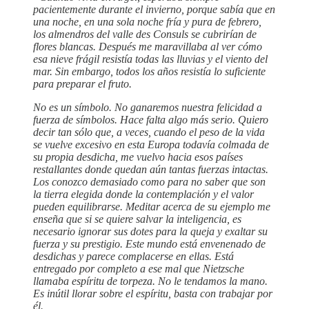
pacientemente durante el invierno, porque sabía que en
una noche, en una sola noche fría y pura de febrero,
los almendros del valle des Consuls se cubrirían de
flores blancas. Después me maravillaba al ver cómo
esa nieve frágil resistía todas las lluvias y el viento del
mar. Sin embargo, todos los años resistía lo suficiente
para preparar el fruto.
No es un símbolo. No ganaremos nuestra felicidad a
fuerza de símbolos. Hace falta algo más serio. Quiero
decir tan sólo que, a veces, cuando el peso de la vida
se vuelve excesivo en esta Europa todavía colmada de
su propia desdicha, me vuelvo hacia esos países
restallantes donde quedan aún tantas fuerzas intactas.
Los conozco demasiado como para no saber que son
la tierra elegida donde la contemplación y el valor
pueden equilibrarse. Meditar acerca de su ejemplo me
enseña que si se quiere salvar la inteligencia, es
necesario ignorar sus dotes para la queja y exaltar su
fuerza y su prestigio. Este mundo está envenenado de
desdichas y parece complacerse en ellas. Está
entregado por completo a ese mal que Nietzsche
llamaba espíritu de torpeza. No le tendamos la mano.
Es inútil llorar sobre el espíritu, basta con trabajar por
él.