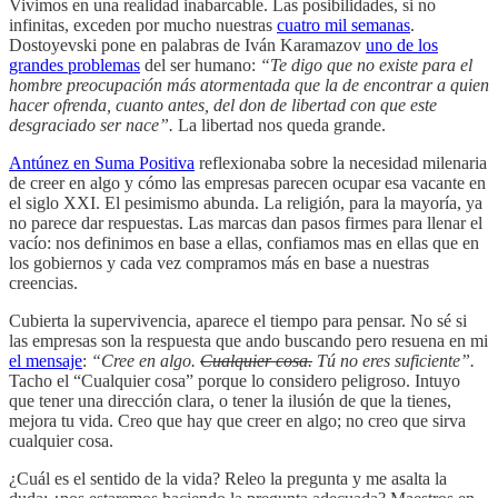
Vivimos en una realidad inabarcable. Las posibilidades, si no
infinitas, exceden por mucho nuestras
cuatro mil semanas
.
Dostoyevski pone en palabras de Iván Karamazov
uno de los
grandes problemas
del ser humano:
“Te digo que no existe para el
hombre preocupación más atormentada que la de encontrar a quien
hacer ofrenda, cuanto antes, del don de libertad con que este
desgraciado ser nace”.
La libertad nos queda grande.
Antúnez en Suma Positiva
reflexionaba sobre la necesidad milenaria
de creer en algo y cómo las empresas parecen ocupar esa vacante en
el siglo XXI. El pesimismo abunda. La religión, para la mayoría, ya
no parece dar respuestas. Las marcas dan pasos firmes para llenar el
vacío: nos definimos en base a ellas, confiamos mas en ellas que en
los gobiernos y cada vez compramos más en base a nuestras
creencias.
Cubierta la supervivencia, aparece el tiempo para pensar. No sé si
las empresas son la respuesta que ando buscando pero resuena en mi
el mensaje
:
“Cree en algo.
Cualquier cosa.
Tú no eres suficiente”.
Tacho el “Cualquier cosa” porque lo considero peligroso. Intuyo
que tener una dirección clara, o tener la ilusión de que la tienes,
mejora tu vida. Creo que hay que creer en algo; no creo que sirva
cualquier cosa.
¿Cuál es el sentido de la vida? Releo la pregunta y me asalta la