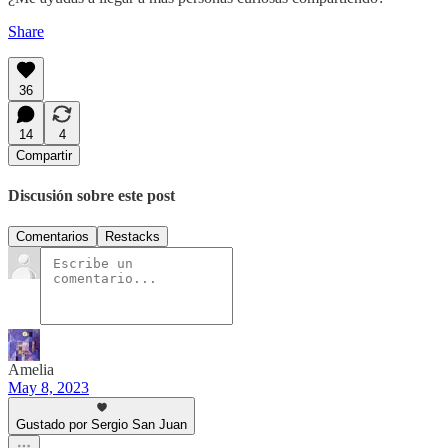
Share
36
14
4
Compartir
Discusión sobre este post
Comentarios
Restacks
Amelia
May 8, 2023
Gustado por Sergio San Juan