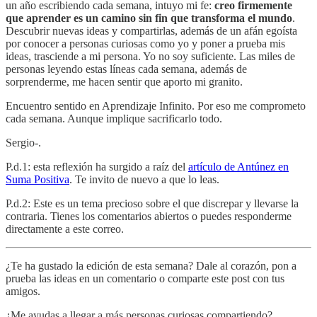
un año escribiendo cada semana, intuyo mi fe:
creo firmemente
que aprender es un camino sin fin que transforma el mundo
.
Descubrir nuevas ideas y compartirlas, además de un afán egoísta
por conocer a personas curiosas como yo y poner a prueba mis
ideas, trasciende a mi persona. Yo no soy suficiente. Las miles de
personas leyendo estas líneas cada semana, además de
sorprenderme, me hacen sentir que aporto mi granito.
Encuentro sentido en Aprendizaje Infinito. Por eso me comprometo
cada semana. Aunque implique sacrificarlo todo.
Sergio-.
P.d.1: esta reflexión ha surgido a raíz del
artículo de Antúnez en
Suma Positiva
. Te invito de nuevo a que lo leas.
P.d.2: Este es un tema precioso sobre el que discrepar y llevarse la
contraria. Tienes los comentarios abiertos o puedes responderme
directamente a este correo.
¿Te ha gustado la edición de esta semana? Dale al corazón, pon a
prueba las ideas en un comentario o comparte este post con tus
amigos.
¿Me ayudas a llegar a más personas curiosas compartiendo?