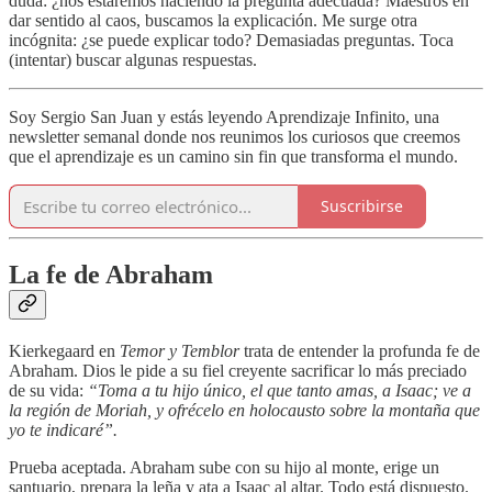
duda: ¿nos estaremos haciendo la pregunta adecuada? Maestros en
dar sentido al caos, buscamos la explicación. Me surge otra
incógnita: ¿se puede explicar todo? Demasiadas preguntas. Toca
(intentar) buscar algunas respuestas.
Soy Sergio San Juan y estás leyendo Aprendizaje Infinito,
una
newsletter semanal donde nos reunimos los curiosos que creemos
que el aprendizaje es un camino sin fin que transforma el mundo.
Suscribirse
La fe de Abraham
Kierkegaard en
Temor y Temblor
trata de entender la profunda fe de
Abraham. Dios le pide a su fiel creyente sacrificar lo más preciado
de su vida:
“Toma a tu hijo único, el que tanto amas, a Isaac; ve a
la región de Moriah, y ofrécelo en holocausto sobre la montaña que
yo te indicaré”.
Prueba aceptada. Abraham sube con su hijo al monte, erige un
santuario, prepara la leña y ata a Isaac al altar. Todo está dispuesto.