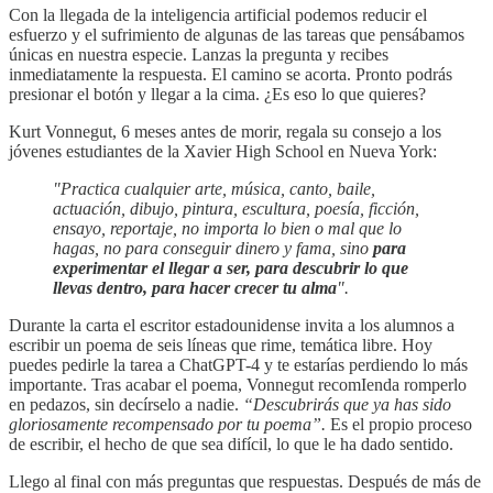
Con la llegada de la inteligencia artificial podemos reducir el
esfuerzo y el sufrimiento de algunas de las tareas que pensábamos
únicas en nuestra especie. Lanzas la pregunta y recibes
inmediatamente la respuesta. El camino se acorta. Pronto podrás
presionar el botón y llegar a la cima. ¿Es eso lo que quieres?
Kurt Vonnegut, 6 meses antes de morir, regala su consejo a los
jóvenes estudiantes de la Xavier High School en Nueva York:
"Practica cualquier arte, música, canto, baile,
actuación, dibujo, pintura, escultura, poesía, ficción,
ensayo, reportaje, no importa lo bien o mal que lo
hagas, no para conseguir dinero y fama, sino
para
experimentar el llegar a ser, para descubrir lo que
llevas dentro, para hacer crecer tu alma
".
Durante la carta el escritor estadounidense invita a los alumnos a
escribir un poema de seis líneas que rime, temática libre. Hoy
puedes pedirle la tarea a ChatGPT-4 y te estarías perdiendo lo más
importante. Tras acabar el poema, Vonnegut recomIenda romperlo
en pedazos, sin decírselo a nadie.
“Descubrirás que ya has sido
gloriosamente recompensado por tu poema”.
Es el propio proceso
de escribir, el hecho de que sea difícil, lo que le ha dado sentido.
Llego al final con más preguntas que respuestas. Después de más de