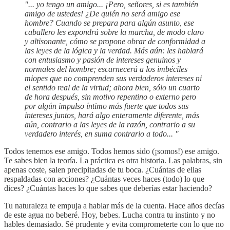
"... yo tengo un amigo... ¡Pero, señores, si es también
amigo de ustedes! ¿De quién no será amigo ese
hombre? Cuando se prepara para algún asunto, ese
caballero les expondrá sobre la marcha, de modo claro
y altisonante, cómo se propone obrar de conformidad a
las leyes de la lógica y la verdad. Más aún: les hablará
con entusiasmo y pasión de intereses genuinos y
normales del hombre; escarnecerá a los imbéciles
miopes que no comprenden sus verdaderos intereses ni
el sentido real de la virtud; ahora bien, sólo un cuarto
de hora después, sin motivo repentino o externo pero
por algún impulso íntimo más fuerte que todos sus
intereses juntos, hará algo enteramente diferente, más
aún, contrario a las leyes de la razón, contrario a su
verdadero interés, en suma contrario a todo... "
Todos tenemos ese amigo. Todos hemos sido (¡somos!) ese amigo.
Te sabes bien la teoría. La práctica es otra historia. Las palabras, sin
apenas coste, salen precipitadas de tu boca. ¿Cuántas de ellas
respaldadas con acciones? ¿Cuántas veces haces (todo) lo que
dices? ¿Cuántas haces lo que sabes que deberías estar haciendo?
Tu naturaleza te empuja a hablar más de la cuenta. Hace años decías
de este agua no beberé. Hoy, bebes. Lucha contra tu instinto y no
hables demasiado. Sé prudente y evita comprometerte con lo que no