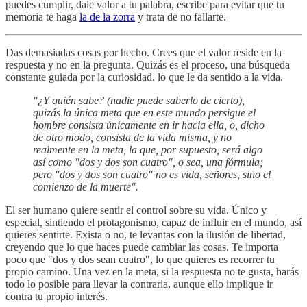
puedes cumplir, dale valor a tu palabra, escribe para evitar que tu
memoria te haga
la de la zorra
y trata de no fallarte.
Das demasiadas cosas por hecho. Crees que el valor reside en la
respuesta y no en la pregunta. Quizás es el proceso, una búsqueda
constante guiada por la curiosidad, lo que le da sentido a la vida.
"¿Y quién sabe? (nadie puede saberlo de cierto),
quizás la única meta que en este mundo persigue el
hombre consista únicamente en ir hacia ella, o, dicho
de otro modo, consista de la vida misma, y no
realmente en la meta, la que, por supuesto, será algo
así como "dos y dos son cuatro", o sea, una fórmula;
pero "dos y dos son cuatro" no es vida, señores, sino el
comienzo de la muerte".
El ser humano quiere sentir el control sobre su vida. Único y
especial, sintiendo el protagonismo, capaz de influir en el mundo, así
quieres sentirte. Exista o no, te levantas con la ilusión de libertad,
creyendo que lo que haces puede cambiar las cosas. Te importa
poco que "dos y dos sean cuatro", lo que quieres es recorrer tu
propio camino. Una vez en la meta, si la respuesta no te gusta, harás
todo lo posible para llevar la contraria, aunque ello implique ir
contra tu propio interés.